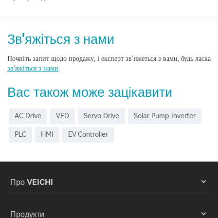
Зв'яжіться з нами
Почніть запит щодо продажу, і експерт зв’яжеться з вами, будь ласка
зв'яжіться з нами
.
Вас також може зацікавити
AC Drive
VFD
Servo Drive
Solar Pump Inverter
PLC
HMI
EV Controller
Про VEICHI
Продукти