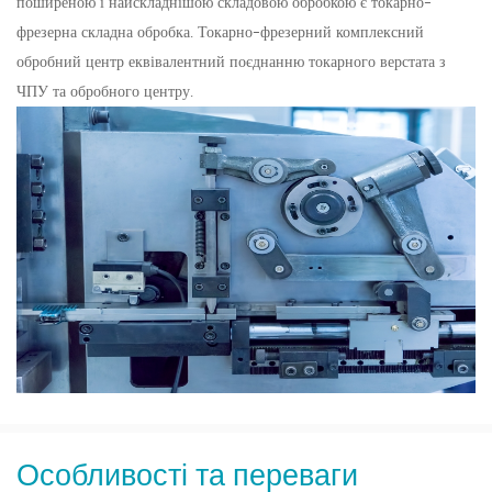
поширеною і найскладнішою складовою обробкою є токарно-
фрезерна складна обробка. Токарно-фрезерний комплексний
обробний центр еквівалентний поєднанню токарного верстата з
ЧПУ та обробного центру.
Особливості та переваги