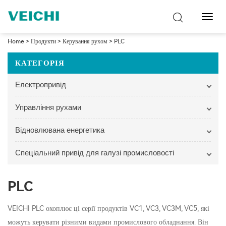
Перем
навіг
Home
>
Продукти
>
Керування рухом
>
PLC
КАТЕГОРІЯ
Електропривід
Управління рухами
Відновлювана енергетика
Спеціальний привід для галузі промисловості
PLC
VEICHI PLC охоплює ці серії продуктів VC1, VC3, VC3M, VC5, які
можуть керувати різними видами промислового обладнання. Він