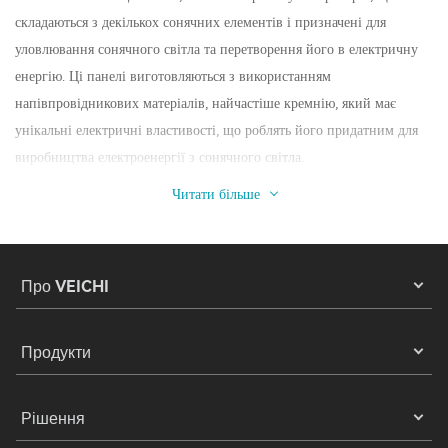
складаються з декількох сонячних елементів і призначені для
уловлювання сонячного світла та перетворення його в електричну
енергію. Ці панелі виготовляються з використанням
напівпровідникових матеріалів, найчастіше кремнію, який має
унікальні електричні властивості, що роблять його придатним для
виробництва електроенергії з сонячного світла.
Читати більше
Про VEICHI
Продукти
Рішення