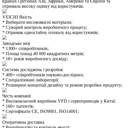
країнах і регіонах Азії, Африки, Америки та Європи та
отримала високу оцінку від користувачів.
VEICHI Якість
* Вибирати високоякісні матеріали;
* Суворий контроль виробничого процесу;
* Отримав одностайну похвалу від користувачів;
Заводське шоу
* 1300+ співробітників;
* Площа понад 40 000 квадратних метрів;
* 18+ років виробничого досвіду;
Система досліджень і розробок
* 400+ співробітників науково-дослідних;
* Спеціалізовані лабораторії;
* Розширені концепції дизайну та режим розробки продукту;
Честь компанії
* Висококласний виробник VFD і сервоприводів у Китаї;
* 160+ патентів;
* Сертифікати CE, ISO9001, ISO14001;
Оперативна доставка
* Виробництво та контроль якості;