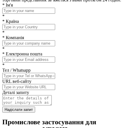
*
Ім'я
*
*
Країна
*
*
Компанія
*
*
Електронна пошта
*
Тел / Whatsapp
URL веб-сайту
Деталі запиту
Надіслати запит
Промислове застосування
для