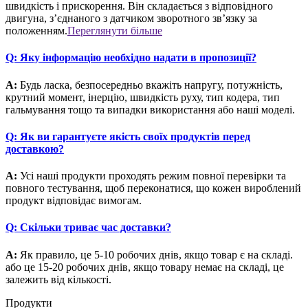
швидкість і прискорення. Він складається з відповідного
двигуна, з’єднаного з датчиком зворотного зв’язку за
положенням.
Переглянути більше
Q:
Яку інформацію необхідно надати в пропозиції?
A:
Будь ласка, безпосередньо вкажіть напругу, потужність,
крутний момент, інерцію, швидкість руху, тип кодера, тип
гальмування тощо та випадки використання або наші моделі.
Q:
Як ви гарантуєте якість своїх продуктів перед
доставкою?
A:
Усі наші продукти проходять режим повної перевірки та
повного тестування, щоб переконатися, що кожен вироблений
продукт відповідає вимогам.
Q:
Скільки триває час доставки?
A:
Як правило, це 5-10 робочих днів, якщо товар є на складі.
або це 15-20 робочих днів, якщо товару немає на складі, це
залежить від кількості.
Продукти