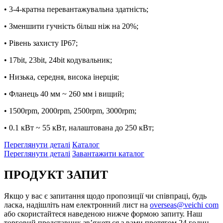
• 3-4-кратна перевантажувальна здатність;
• Зменшити гучність більш ніж на 20%;
• Рівень захисту IP67;
• 17bit, 23bit, 24bit кодувальник;
• Низька, середня, висока інерція;
• Фланець 40 мм ~ 260 мм i вищий;
• 1500rpm, 2000rpm, 2500rpm, 3000rpm;
• 0.1 кВт ~ 55 кВт, налаштована до 250 кВт;
Переглянути деталі
Каталог
Переглянути деталі
Завантажити каталог
ПРОДУКТ
ЗАПИТ
Якщо у вас є запитання щодо пропозиції чи співпраці, будь
ласка, надішліть нам електронний лист на
overseas@veichi com
або скористайтеся наведеною нижче формою запиту. Наш
торговий представник зв’яжеться з вами протягом 24 годин.