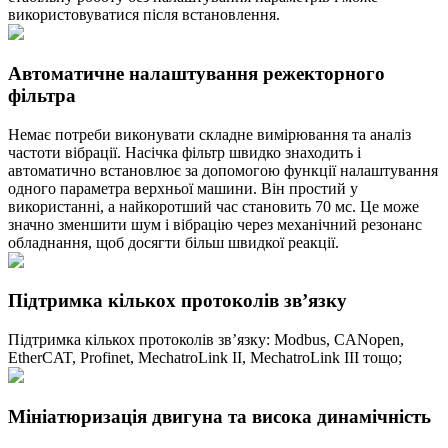
використовуватися після встановлення.
Автоматичне налаштування режекторного
фільтра
Немає потреби виконувати складне вимірювання та аналіз
частоти вібрації. Насічка фільтр швидко знаходить і
автоматично встановлює за допомогою функції налаштування
одного параметра верхньої машини. Він простий у
використанні, а найкоротший час становить 70 мс. Це може
значно зменшити шум і вібрацію через механічний резонанс
обладнання, щоб досягти більш швидкої реакції.
Підтримка кількох протоколів зв’язку
Підтримка кількох протоколів зв’язку: Modbus, CANopen,
EtherCAT, Profinet, MechatroLink II, MechatroLink III тощо;
Мініатюризація двигуна та висока динамічність