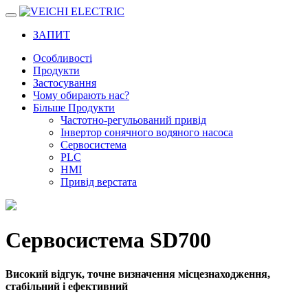
ЗАПИТ
Особливості
Продукти
Застосування
Чому обирають нас?
Більше Продукти
Частотно-регульований привід
Інвертор сонячного водяного насоса
Сервосистема
PLC
HMI
Привід верстата
Сервосистема SD700
Високий відгук, точне визначення місцезнаходження,
стабільний і ефективний