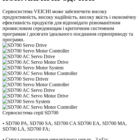
Сервосистема VEICHI може забезпечити високу
продуктивність, високу надійність, високу якість і економічну
ефективність продуктів для відповідати різноманітним
промисловим середовищам і критичним системним
програмам і досягати ідеального поєднання сервоприводу та
програми.
Сервосистема серії SD700
• SD700 PA, SD700 SA, SD700 CA SD700 EA, SD700 MA,
SD700 LA, SD700 FA;
• Смуга пропускання швидкісного циклу - 3 кГц;