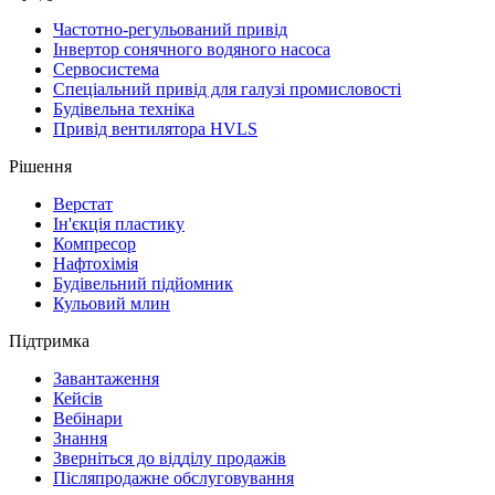
Частотно-регульований привід
Інвертор сонячного водяного насоса
Сервосистема
Спеціальний привід для галузі промисловості
Будівельна техніка
Привід вентилятора HVLS
Рішення
Верстат
Ін'єкція пластику
Компресор
Нафтохімія
Будівельний підйомник
Кульовий млин
Підтримка
Завантаження
Кейсів
Вебінари
Знання
Зверніться до відділу продажів
Післяпродажне обслуговування