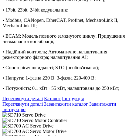
• 17bit, 23bit, 24bit кодувальник;
• Modbus, CANopen, EtherCAT, Profinet, MechatroLink II,
MechatroLink III;
• ECAM; Модель повного замкнутого циклу; Придушення
низькочастотної вібрації;
• Надійний контроль; Автоматичне налаштування
режекторного фільтра; налаштування AI;
• Спостерігач швидкості; STO (необов'язково);
• Напруга: 1-фазна 220 В, 3-фазна 220-400 В;
• Потужність: 0.1 кВт - 55 кВт, налаштована до 250 кВт;
Переглянути деталі
Каталог
Інструкція
Переглянути деталі
Завантажити каталог
Завантажити
інструкцію