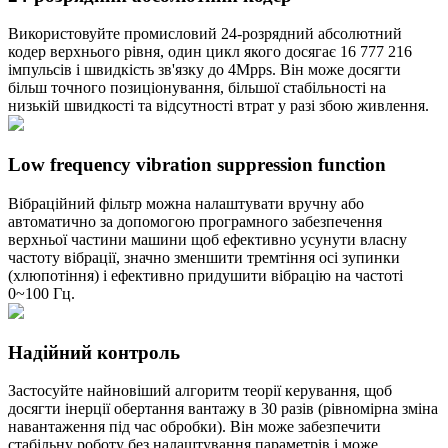
Використовуйте промисловий 24-розрядний абсолютний
кодер верхнього рівня, один цикл якого досягає 16 777 216
імпульсів і швидкість зв'язку до 4Mpps. Він може досягти
більш точного позиціонування, більшої стабільності на
низькій швидкості та відсутності втрат у разі збою живлення.
Low frequency vibration suppression function
Вібраційний фільтр можна налаштувати вручну або
автоматично за допомогою програмного забезпечення
верхньої частини машини щоб ефективно усунути власну
частоту вібрації, значно зменшити тремтіння осі зупинки
(хлюпотіння) і ефективно придушити вібрацію на частоті
0~100 Гц.
Надійний контроль
Застосуйте найновіший алгоритм теорії керування, щоб
досягти інерції обертання вантажу в 30 разів (рівномірна зміна
навантаження під час обробки). Він може забезпечити
стабільну роботу без налаштування параметрів і може