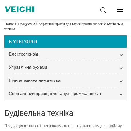
Перем
навіг
Home
>
Продукти
>
Спеціальний привід для галузі промисловості
>
Будівельна
техніка
КАТЕГОРІЯ
Електропривід
Управління рухами
Відновлювана енергетика
Спеціальний привід для галузі промисловості
Будівельна техніка
Продукція охоплює інтегровану спеціальну площину для підйому