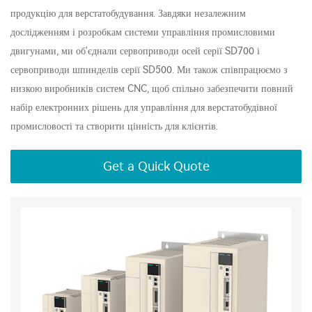
продукцію для верстатобудування. Завдяки незалежним
дослідженням і розробкам системи управління промисловими
двигунами, ми об'єднали сервоприводи осей серії SD700 і
сервоприводи шпинделів серії SD500. Ми також співпрацюємо з
низкою виробників систем CNC, щоб спільно забезпечити повний
набір електронних рішень для управління для верстатобудівної
промисловості та створити цінність для клієнтів.
Get a Quick Quote