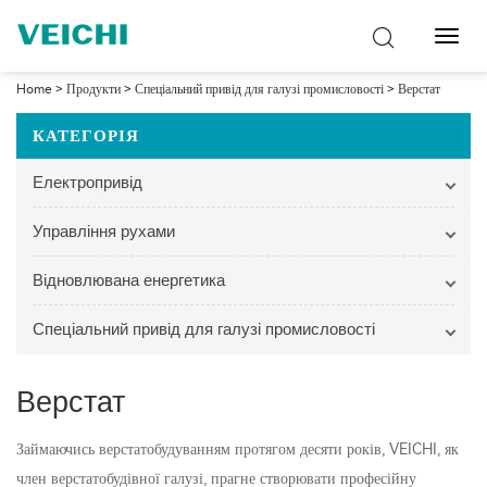
Перем
навіг
Home
>
Продукти
>
Спеціальний привід для галузі промисловості
>
Верстат
КАТЕГОРІЯ
Електропривід
Управління рухами
Відновлювана енергетика
Спеціальний привід для галузі промисловості
Верстат
Займаючись верстатобудуванням протягом десяти років, VEICHI, як
член верстатобудівної галузі, прагне створювати професійну