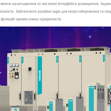
ументи налагодження та численні інтерфейси розширення. Задово
більність. Забезпечити рушійне ядро ​​для енергозбереження та ск
х функцій промислових підприємств.