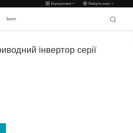
Корпоративні
Виберіть мову
Запит
иводний інвертор серії