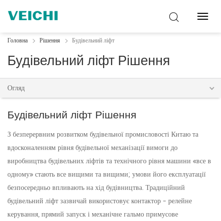
Перем
навіг
Головна
Рішення
Будівельний ліфт
Будівельний ліфт Рішення
Огляд
Будівельний ліфт Рішення
З безперервним розвитком будівельної промисловості Китаю та
вдосконаленням рівня будівельної механізації вимоги до
виробництва будівельних ліфтів та технічного рівня машини «все в
одному» стають все вищими та вищими; умови його експлуатації
безпосередньо впливають на хід будівництва. Традиційний
будівельний ліфт зазвичай використовує контактор - релейне
керування, прямий запуск і механічне гальмо примусове