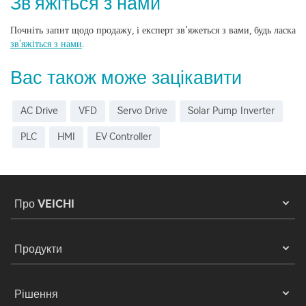
Зв'яжіться з нами
Почніть запит щодо продажу, і експерт зв’яжеться з вами, будь ласка
зв'яжіться з нами
.
Вас також може зацікавити
AC Drive
VFD
Servo Drive
Solar Pump Inverter
PLC
HMI
EV Controller
Про VEICHI
Продукти
Рішення