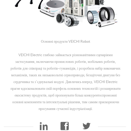
Основні продукти VEICHI Robot
VEICHI Electric глибоко займається різноманітними сценаріями
застосування, включаючи промислових роботів, мобільних роботів,
роботів для співпраці та роботів-гуманоїдів, і розробила набір виконавчих
механізмів, таких як низьковольтні сервоприводи, безщіточні двигуни без
сердечника та з’єднувальні модулі. Дивлячись вперед. VEICHI Electric
прагне вдосконалювати свій портфель основних технологій і розширювати
екосистему продуктів, щоб пропонувати більш конкурентоспроможні
основні компоненти та інтелектуальні рішення, тим самим прискорюючи
просування сучасної індустріалізації.