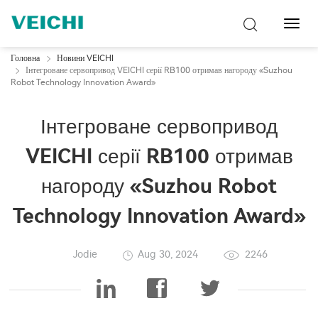
Перем
навіг
Головна
Новини VEICHI
Інтегроване сервопривод VEICHI серії RB100 отримав нагороду «Suzhou
Robot Technology Innovation Award»
Інтегроване сервопривод
VEICHI серії RB100 отримав
нагороду «Suzhou Robot
Technology Innovation Award»
Jodie
Aug 30, 2024
2246