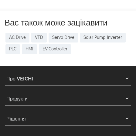
Вас також може зацікавити
AC Drive
VFD
Servo Drive
Solar Pump Inverter
PLC
HMI
EV Controller
Про VEICHI
Продукти
Рішення