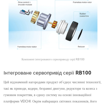
Компонент інтегрованого сервоприводу серії RB100
Інтегроване сервопривід серії RB100
Цей відзначений нагородами продукт об’єднує численні технології,
такі як приводи, кодери, безрамні двигуни, редуктори та колеса з
гумовим покриттям, в єдину систему на основі інноваційної
платформи VEICHI. Окрім найкращих світових показників, його