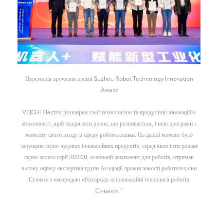
Церемонія вручення премії Suzhou Robot Technology Innovation
Award
VEICHI Electric розширює свої технологічні та продуктові інноваційні
можливості, щоб наздогнати ринок, що розвивається, і нові програми з
моменту свого входу в сферу робототехніки. На даний момент було
запущено серію чудових інноваційних продуктів, серед яких інтегроване
серво колесо серії RB100, основний компонент для роботів, отримав
високу оцінку експертної групи Асоціації промисловості робототехніки
Сучжоу з нагородою «Нагорода за інноваційні технології роботів
Сучжоу». "